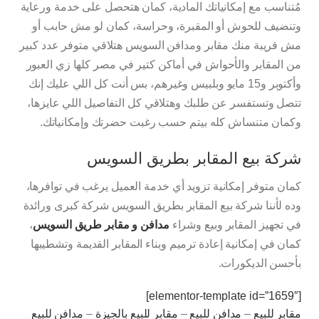
مُتناسب مع إمكانياتك المادية، كمان هتحصل على خدمة ورعاية
وتنضيف للحوش أو المقبرة، وحراسة، كمان لو مش حابب أو
مش قريبة منك مقابر ومدافن السويس هتلاقي متوفر عدد كبير
من المقابر والأحواش في أماكن كتير في مصر كلها زي العبور
وأكتوبر و15 مايو وبلبيس وغيرهم، بس أنت كل اللي عليك إنك
تتصل وتستفسر عن طلبك وهتلاقي كل التفاصيل اللي عايزها،
وكمان متنساش كله بيتم حسب رغبت حضرتك وإمكانياتك.
شركة بيع المقابر بطريق السويس
كمان متوفر إمكانية تزويد أي خدمة العميل يرغب في توافرها،
وده لأننا شركة بيع المقابر بطريق السويس شركة كبرى ورائدة
في تجهيز المقابر وبيع وشراء
مدافن و
مقابر طريق السويس
،
كمان في إمكانية إعادة ترميم وبناء المقابر القديمة وتشطيبها
بأحسن الديكورات.
[elementor-template id=”1659″]
مقابر للبيع
–
مدافن للبيع
–
مقابر للبيع بالجيزة
–
مدافن للبيع