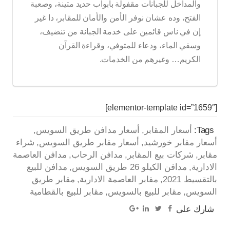
والمداخل للجبانات مقفولة بأبواب حديد متينة، وصعبة
الفتح، وده عشان نوفر الأمن والأمان للمقابر، دا غير
إن في ناس قائمين على خدمة الجبانة من تنضيف،
وسقي الماء، ودعاء للمتوفي، وقراءة القرآن
الكريم… وغيرهم من الخدمات.
[elementor-template id=”1659″]
Tags:
أسعار المقابر
أسعار مدافن طريق السويس
أسعار مقابر خورشيد
أسعار مقابر طريق السويس
شراء
مقابر
شركات بيع المقابر
مدافن الرحاب
مدافن العاصمة
الادارية
مدافن الكيلو 26 طريق السويس
مدافن للبيع
بالتقسيط 2021
مقابر العاصمة الادارية
مقابر طريق
السويس
مقابر للبيع بالسويس
مقابر للبيع بالقطامية
شارك على