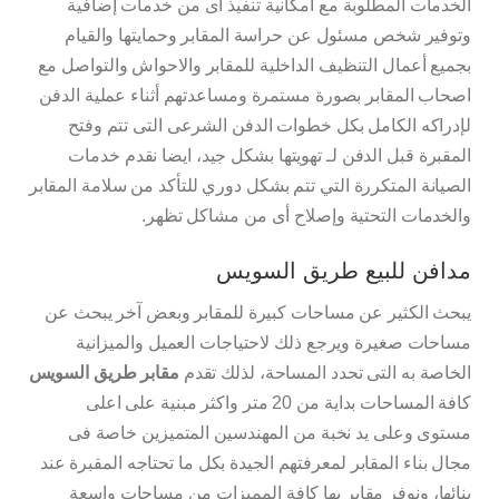
الخدمات المطلوبة مع امكانية تنفيذ اى من خدمات إضافية
وتوفير شخص مسئول عن حراسة المقابر وحمايتها والقيام
بجميع أعمال التنظيف الداخلية للمقابر والاحواش والتواصل مع
اصحاب المقابر بصورة مستمرة ومساعدتهم أثناء عملية الدفن
لإدراكه الكامل بكل خطوات الدفن الشرعى التى تتم وفتح
المقبرة قبل الدفن لـ تهويتها بشكل جيد، ايضا نقدم خدمات
الصيانة المتكررة التي تتم بشكل دوري للتأكد من سلامة المقابر
والخدمات التحتية وإصلاح أى من مشاكل تظهر.
مدافن للبيع طريق السويس
يبحث الكثير عن مساحات كبيرة للمقابر وبعض آخر يبحث عن
مساحات صغيرة ويرجع ذلك لاحتياجات العميل والميزانية
الخاصة به التى تحدد المساحة، لذلك تقدم
مقابر طريق السويس
كافة المساحات بداية من 20 متر واكثر مبنية على اعلى
مستوى وعلى يد نخبة من المهندسين المتميزين خاصة فى
مجال بناء المقابر لمعرفتهم الجيدة بكل ما تحتاجه المقبرة عند
بنائها، ونوفر مقابر بها كافة المميزات من مساحات واسعة