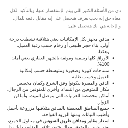
دي من الأسئلة الكتير اللي بيتم الإستفسار عنها، وبالتأكيد الكل
معاه حق إنه يحب يعرف هيحصل على إيه مقابل دفعه للمال،
والإجابة هي انك هتحصل على:
مدفن مجهز بكل الإمكانيات يعني هتلاقية تشطيب درجة
أولى، بناء حجر طبيعي أو رخام حسب رغبة العميل،
وهكذا.
الأوراق كلها رسمية وموثقة بالشهر العقاري يعني أمان
100%.
مساحات كبيرة وصغيرة ومتوسطة حسب إمكانية
العميل وحسب طلبه.
الدفن والمقبرة بيكونوا وفق الشرع وكمان مخصص
مكان للمتوفين من النساء، وأخرى للمتوفين من الرجال.
أماكن مخصصة للعربيات اللي بتوصل الميت، وأماكن
للزوار.
جميع المناطق المحيطة بالمدفن هتلاقيها مزروعة بأجمل
وأطيب النباتات ومنها الورود الفواحة.
اسعار
مقابر ومدافن طريق السويس
في متناول الجميع،
يعني حسب المتوفر معاك هتقدر تلاقي المناسب ليك، دا