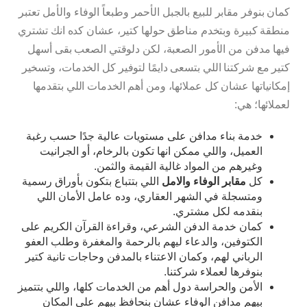
كمان بنوفر مقابر للبيع بالجبل الأحمر وطبعاً الوفاء والأمل تعتبر
منطقة كبيرة وبتخدم مناطق حولها كتير، عشان كده انك تشتري
فيها مدفن من الأمور الصعبة، لكن دلوقتي الصعب بقى أسهل
كتير مع شركتنا اللي بتسعى دايمًا لتوفير كل الخدمات، وتسخير
إمكانياتها عشان كل عملائها، ومن أهم الخدمات اللي بتقدمها
لعملائها؛ هي:
خدمة بناء مدافن على مستويات عالية جدًا حسب رغبة
العميل، واللي ممكن انها تكون بالرخام، أو الجرانيت
وغيرهم من المواد غالية القيمة والثمن.
كل
مقابر الوفاء والامل
اللي بتتباع بتكون بأوراق رسمية
ومتسجلة في الشهر العقاري، وده عامل الأمان اللي
بنقدمه لكل مشتري.
كمان خدمة الدفن الشرعي، وقراءة القرآن الكريم على
الكتوفين، والدعاء ليهم بالرحمة والمغفرة وطلب العفو
الرباني لهم، وكمان الاعتناء بالمدفن وحاجات تانية كتير
بنوفرها لعملاء شركتنا.
الأمن والحراسة دول أهم من الخدمات كلها، واللي بتتميز
بيهم مدافن الوفاء عشان بنحافظ بيهم على المكان