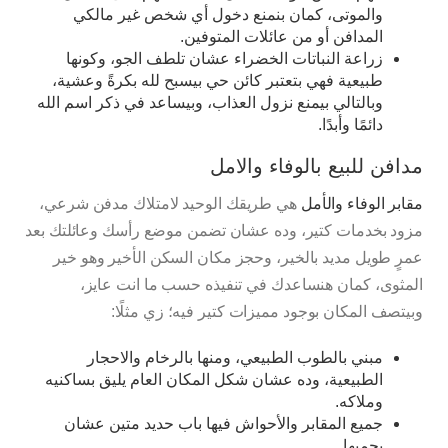
والموتى، كمان بنمنع دخول أي شخص غير مالكي
المدافن أو من عائلات المتوفين.
زراعة النباتات الخضراء عشان تلطف الجو، وكونها
طبيعية فهي بتعتبر كائن حي بيسبح لله بكرةً وعشية،
وبالتالي بيمنع نزول العذاب، وبيساعد في ذكر اسم الله
دائمًا وأبدًا.
مدافن للبيع بالوفاء والامل
مقابر الوفاء والأمل
هي طريقك الوحيد لامتلاك مدفن شرعي،
مزود بخدمات كتير، وده عشان تضمن موضع رأسك وعائلتك بعد
عمرٍ طويل مديد بالخير، وحجز مكان السكن الأخير وهو خير
المثوى، كمان هنساعدك في تنفيذه حسب ما انت عايز،
وبيتصف المكان بوجود مميزات كتير فيه؛ زي مثلًا:
مبني بالطوب الطبيعي، ومنها بالرخام والاحجار
الطبيعية، وده عشان شكل المكان العام يليق بساكنيه
وملاكه.
جميع المقابر والأحواش فيها باب حديد متين عشان
يحميها.