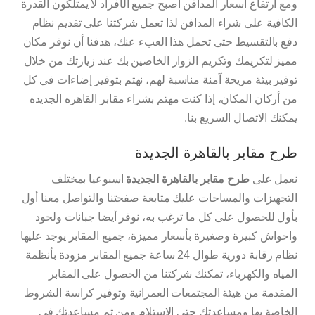
ومع ارتفاع أسعار المدافن أصبح جميع الأفراد لا يمتلكون القدرة
الكافية على شراء المدافن لذا تعمل شركتنا على تقديم نظام
دفع بالتقسيط حتى تحمل هذا العبء عنك، هدفنا أن نوفر مكان
مميز لتكريمك وتكريم الزوار الخاصين بك عند زيارتك من خلال
توفير بيئة مريحة آمنة مناسبة لهم، نهتم بتوفير إضاءات في كل
من أركان المكان، إذا كنت مهتم بشراء مقابر القاهره الجديده
يمكنك الاتصال السريع بنا.
طرح مقابر بالقاهرة الجديدة
نعمل على
طرح مقابر بالقاهرة الجديدة
اسبوعيا بمختلف
التجهيزات والمساحات عليك متابعة صفحتنا والتواصل معنا أول
بأول للحصول على كل ما ترغب به، نوفر أيضا جبانات ولحود
واحواش كبيرة وصغيرة بأسعار مميزة، جميع المقابر يوجد عليها
نظام رقابة دورية طوال 24 ساعة جميع المقابر مزودة بأنظمة
المياه والكهرباء، تمكنك شركتنا من الحصول على المقابر
المقدمة من هيئة المجتمعات العمرانية وتوفير كراسة الشروط
الخاصة بها ومساعدتك حتى الاستلام ومن ثم مساعدتك في