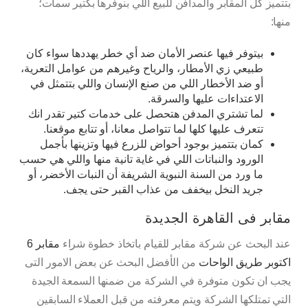
بتتميز كل المقابر والمدافن للبيع اللي بنوفرها بكتير سمات؛
منها:
بيتوفر فيها عنصر الأمان ضد أي خطر يهددها سواء كان
طبيعي زي الأمطار، والرياح وغيرهم من عوامل التعرية،
أو ضد الأخطار اللي من صنع الإنسان واللي بتتمثل في
الاعتداءات عليها والسرقة.
لما تشتري المدفن هتحصل على خدمات كتير تقدر انك
تتعرف عليها كلها لما تتواصل معانا، أو تتابع موقعنا.
كمان بتتميز بوجود أحواض للزرع فيها وتزينها بأجمل
الورود والنباتات اللي في غاية تانية منها واللي هي حسب
ما ورد من السنة النبوية الشريفة أن النبات الأخضر، أو
جريد النخل بيخفف من عذاب القبر حتى يجف.
مقابر فى القاهرة الجديدة
عند البحث عن شركة مقابر للقيام باتخاذ خطوة شراء
مقابر 6
اكتوبر طريق الواحات
من الأفضل البحث عن بعض الامور التى
يجب ان تكون متوفرة في الشركة من ضمنها السمعة الجيدة
التي تمتلكها الشركة ويتم معرفته من قبل العملاء السابقين