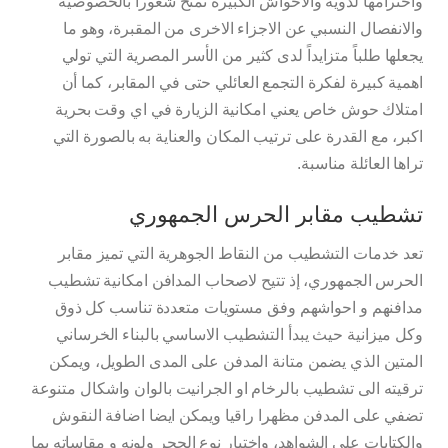
واحترامها لذويه والاحواش الكبيرة تمنح شعورا بالخصوصية
والانفصال النسبي عن الاجزاء الاخرى من المقبرة، وهو ما
يجعلها طلباً متزايداً لدى كثير من الأسر المصرية التي تولي
اهمية كبيرة لفكرة التجمع العائلي حتى في المقابر، كما أن
امتلاك حوش خاص يعني امكانية الزيارة في اي وقت بحرية
اكبر، مع القدرة على ترتيب المكان والعناية به بالصورة التي
تراها العائلة مناسبة.
تشطيب مقابر الحرس الجمهوري
تعد خدمات التشطيب من النقاط الجوهرية التي تميز مقابر
الحرس الجمهوري، إذ تتيح لاصحاب المدافن امكانية تشطيب
مدافنهم و احواشهم وفق مستويات متعددة تناسب كل ذوق
وكل ميزانية حيث يبدأ التشطيب الاساسي بالبناء الخرساني
المتين الذي يضمن متانة المدفن على المدى الطويل، ويمكن
ترقيته الى تشطيب بالرخام او الجرانيت بالوان واشكال متنوعة
تضفي على المدفن مظهرا راقيا ويمكن ايضا اضافة النقوش
والكتابات على الشواهد، واختيار نوع الحجر ولونه و مقاساته بما