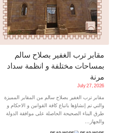
أحدث خدماتنا
صفحات 
مقابر طريق الفيوم للبيع مٌرخصة ومُسجلة
تواصل معن
| اتصل الآن
من نحن
مقابر ترب الغفير بصلاح سالم بمساحات
سياسة ال
مقابر ترب الغفير بصلاح سالم
مختلفة و انظمة سداد مرنة
المدونة
بمساحات مختلفة و انظمة سداد
مرنة
مقابر الحرس الجمهوري
July 27, 2026
مدافن ومقابر وادي الراحة
مقابر ترب الغفير بصلاح سالم من المقابر المميزة
أسعار مقابر للبيع في القاهرة
والتي تم إنشاؤها باتباع كافة القوانين و الاحكام و
طرق البناء الصحيحة الحاصلة على موافقة الدولة
والجهاز…