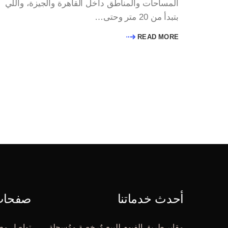
المساحات والمناطق داخل القاهرة والجيزة، واللي
بتبدأ من 20 متر وحتى…
READ MORE
أحدث خدماتنا
صفحات 
مقابر طريق الفيوم للبيع مٌرخصة ومُسجلة
تواصل معن