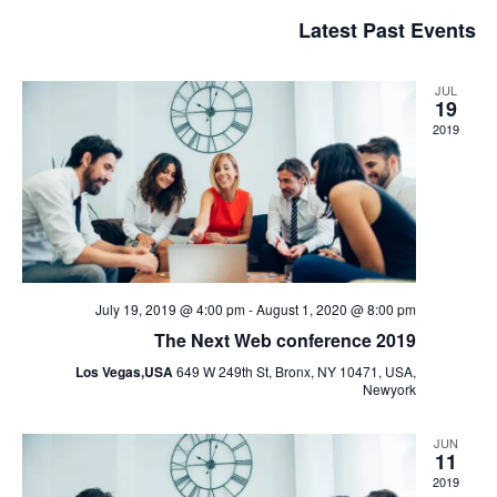
iews
Select
Search
Latest Past Events
date.
tion
and
Views
JUL
19
avigation
2019
July 19, 2019 @ 4:00 pm
-
August 1, 2020 @ 8:00 pm
The Next Web conference 2019
Los Vegas,USA
649 W 249th St, Bronx, NY 10471, USA,
Newyork
JUN
11
2019