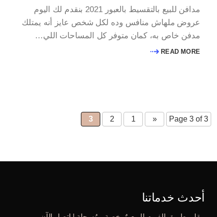
مدافن للبيع بالتقسيط بالعبور 2021 بنقدم لك اليوم
عروض ملهاش منافس وده لكل شخص عايز أنه يمتلك
مدفن خاص به، كمان متوفر كل المساحات اللي…
READ MORE
3
2
1
«
Page 3 of 3
أحدث خدماتنا
مقابر طريق الفيوم للبيع مٌرخصة ومُسجلة | اتصل الآن